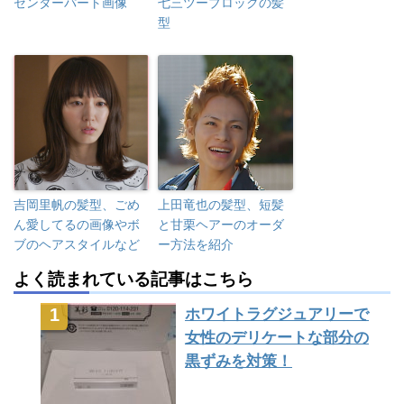
センターパート画像
七三ツーブロックの髪
型
吉岡里帆の髪型、ごめ
上田竜也の髪型、短髪
ん愛してるの画像やボ
と甘栗ヘアーのオーダ
ブのヘアスタイルなど
ー方法を紹介
よく読まれている記事はこちら
ホワイトラグジュアリーで
女性のデリケートな部分の
黒ずみを対策！