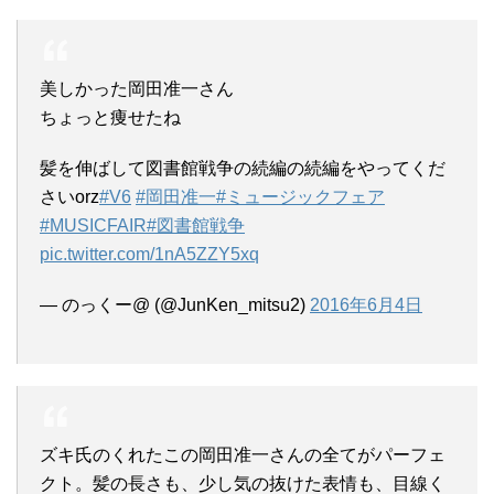
美しかった岡田准一さん
ちょっと痩せたね
髪を伸ばして図書館戦争の続編の続編をやってくだ
さいorz
#V6
#岡田准一
#ミュージックフェア
#MUSICFAIR
#図書館戦争
pic.twitter.com/1nA5ZZY5xq
— のっくー@ (@JunKen_mitsu2)
2016年6月4日
ズキ氏のくれたこの岡田准一さんの全てがパーフェ
クト。髪の長さも、少し気の抜けた表情も、目線く