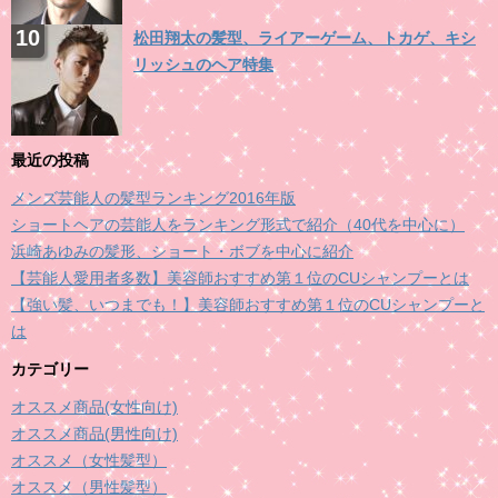
松田翔太の髪型、ライアーゲーム、トカゲ、キシ
リッシュのヘア特集
最近の投稿
メンズ芸能人の髪型ランキング2016年版
ショートヘアの芸能人をランキング形式で紹介（40代を中心に）
浜崎あゆみの髪形、ショート・ボブを中心に紹介
【芸能人愛用者多数】美容師おすすめ第１位のCUシャンプーとは
【強い髪、いつまでも！】美容師おすすめ第１位のCUシャンプーと
は
カテゴリー
オススメ商品(女性向け)
オススメ商品(男性向け)
オススメ（女性髪型）
オススメ（男性髪型）