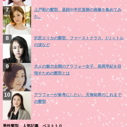
上戸彩の髪型、昼顔や半沢直樹の画像を集めてみ
た。
沢尻エリカの髪型、ファーストクラス、1リットル
の涙など
大人の魅力全開のアラフォー女子、高岡早紀を目
指すための髪型とは
アラフォーが参考にしたい、天海祐希のこれまで
の髪型
男性髪型 人気記事 ベスト１０