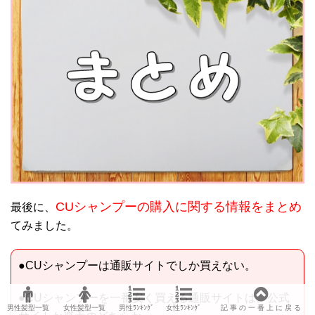
CUシャンプーの購入に関する情報をまとめ
最後に、
てみました。
●CUシャンプーは通販サイトでしか買えない。
●CUシャンプーを一番安く買える通販サイトは、公式
男性髪型一覧
女性髪型一覧
男性ﾗﾝｷﾝｸﾞ
女性ﾗﾝｷﾝｸﾞ
記 事 の 一 番 上 に 戻 る