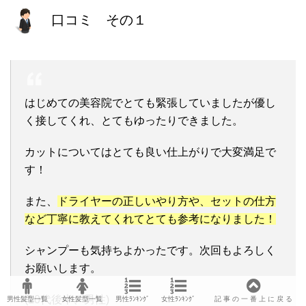
口コミ その１
はじめての美容院でとても緊張していましたが優し
く接してくれ、とてもゆったりできました。
カットについてはとても良い仕上がりで大変満足で
す！
また、
ドライヤーの正しいやり方や、セットの仕方
など丁寧に教えてくれてとても参考になりました！
シャンプーも気持ちよかったです。次回もよろしく
お願いします。
(10代後半、男性)
男性髪型一覧
女性髪型一覧
男性ﾗﾝｷﾝｸﾞ
女性ﾗﾝｷﾝｸﾞ
記 事 の 一 番 上 に 戻 る