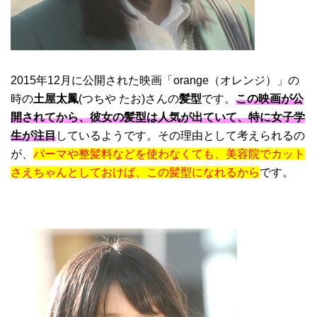
2015年12月に公開された映画「orange（オレンジ）」の
時の
土屋太鳳
(つちや たお)さんの
髪型
です。
この映画が公
開されてから、彼女の髪型は人気が出ていて、特に女子学
生が注目
しているようです。その理由として考えられるの
が、
パーマや整髪料などを使わなくても、美容院でカット
さえちゃんとしておけば、この髪型になれるから
です。