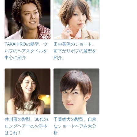
TAKAHIROの髪型、ウ
田中美保のショート、
ルフのヘアスタイルを
前下がりボブの髪型を
中心に紹介
紹介。
井川遥の髪型、30代の
千葉雄大の髪型、自然
ロングヘアーのお手本
なショートヘアを大分
はこれ！
析