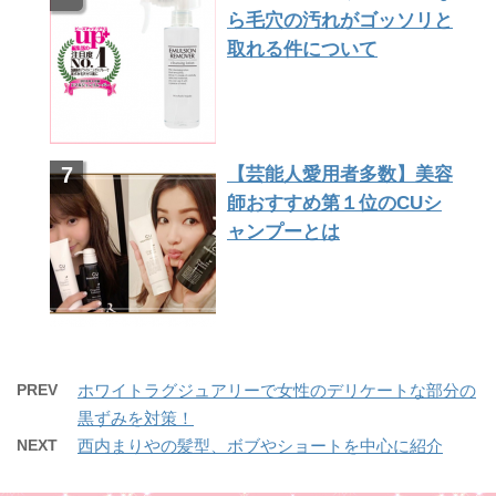
ら毛穴の汚れがゴッソリと
取れる件について
【芸能人愛用者多数】美容
師おすすめ第１位のCUシ
ャンプーとは
PREV
ホワイトラグジュアリーで女性のデリケートな部分の
黒ずみを対策！
NEXT
西内まりやの髪型、ボブやショートを中心に紹介