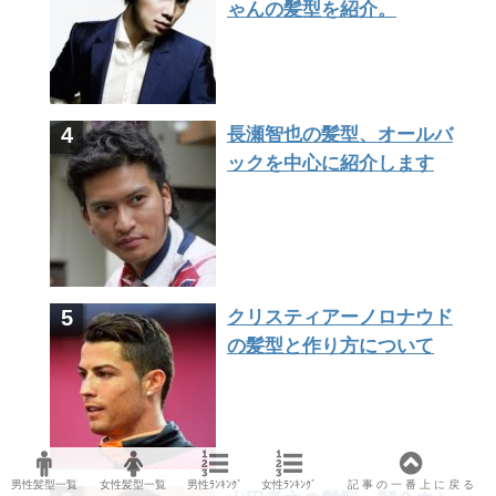
ゃんの髪型を紹介。
長瀬智也の髪型、オールバ
ックを中心に紹介します
クリスティアーノロナウド
の髪型と作り方について
男性髪型一覧
女性髪型一覧
男性ﾗﾝｷﾝｸﾞ
女性ﾗﾝｷﾝｸﾞ
記 事 の 一 番 上 に 戻 る