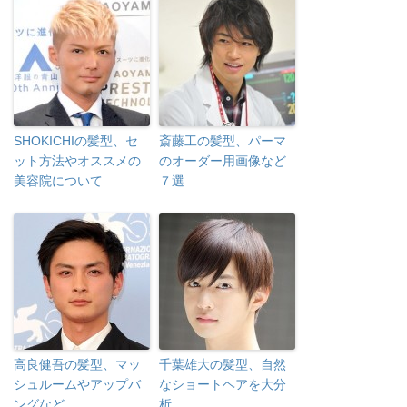
SHOKICHIの髪型、セ
斎藤工の髪型、パーマ
ット方法やオススメの
のオーダー用画像など
美容院について
７選
高良健吾の髪型、マッ
千葉雄大の髪型、自然
シュルームやアップバ
なショートヘアを大分
ングなど
析