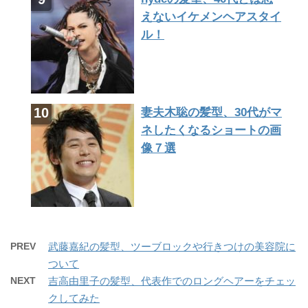
えないイケメンヘアスタイ
ル！
妻夫木聡の髪型、30代がマ
ネしたくなるショートの画
像７選
PREV
武藤嘉紀の髪型、ツーブロックや行きつけの美容院に
ついて
NEXT
吉高由里子の髪型、代表作でのロングヘアーをチェッ
クしてみた