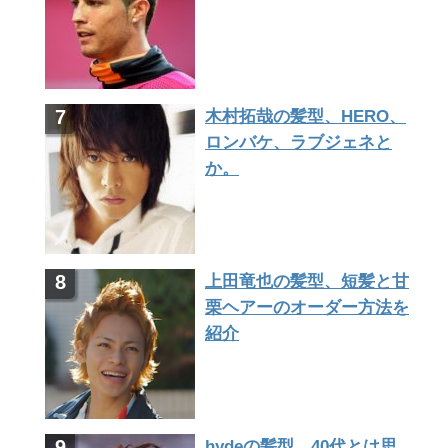
木村拓哉の髪型、HERO、
ロンバケ、ラブジェネと
か。
上田竜也の髪型、短髪と甘
栗ヘアーのオーダー方法を
紹介
hydeの髪型、40代とは思