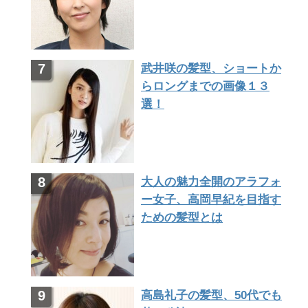
武井咲の髪型、ショートか
らロングまでの画像１３
選！
大人の魅力全開のアラフォ
ー女子、高岡早紀を目指す
ための髪型とは
高島礼子の髪型、50代でも