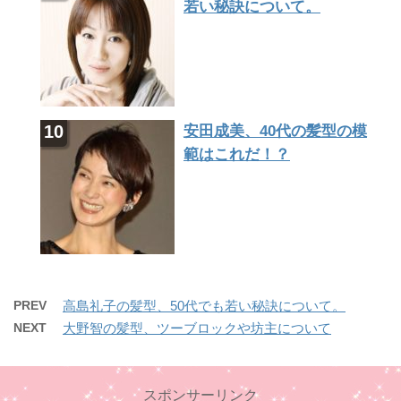
若い秘訣について。
安田成美、40代の髪型の模
範はこれだ！？
PREV
高島礼子の髪型、50代でも若い秘訣について。
NEXT
大野智の髪型、ツーブロックや坊主について
スポンサーリンク