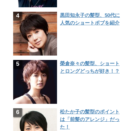
黒田知永子の髪型、50代に
人気のショートボブを紹介
榮倉奈々の髪型、ショート
とロングどっちが好き！？
松たか子の髪型のポイント
は「前髪のアレンジ」だっ
た！