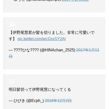
【伊野尾慧君が髪を切りました。非常に可愛いで
す】
pic.twitter.com/wcGsxSY2Al
— ????ひな???? (@HINAchan_2525)
2017年1月11
日
明日髪切って伊野尾慧になってくる
— ひびき (@Ecph_)
2016年12月2日