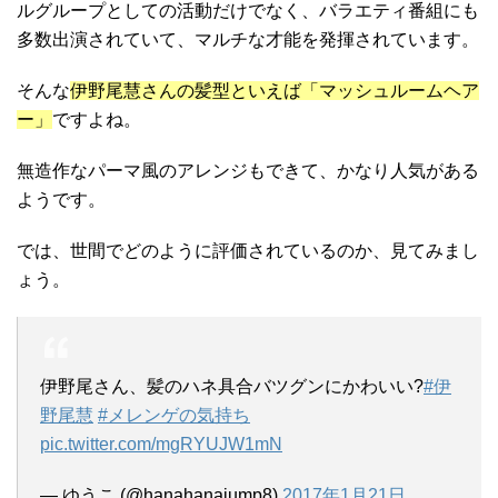
ルグループとしての活動だけでなく、バラエティ番組にも
多数出演されていて、マルチな才能を発揮されています。
そんな
伊野尾慧さんの髪型といえば「マッシュルームヘア
ー」
ですよね。
無造作なパーマ風のアレンジもできて、かなり人気がある
ようです。
では、世間でどのように評価されているのか、見てみまし
ょう。
伊野尾さん、髪のハネ具合バツグンにかわいい?
#伊
野尾慧
#メレンゲの気持ち
pic.twitter.com/mgRYUJW1mN
— ゆうこ (@hanahanajump8)
2017年1月21日