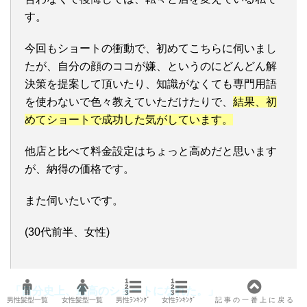
す。
今回もショートの衝動で、初めてこちらに伺いまし
たが、自分の顔のココが嫌、というのにどんどん解
決策を提案して頂いたり、知識がなくても専門用語
を使わないで色々教えていただけたりで、
結果、初
めてショートで成功した気がしています。
他店と比べて料金設定はちょっと高めだと思います
が、納得の価格です。
また伺いたいです。
(30代前半、女性)
「自分史上、最高のショートになれた。」
男性髪型一覧
女性髪型一覧
男性ﾗﾝｷﾝｸﾞ
女性ﾗﾝｷﾝｸﾞ
記 事 の 一 番 上 に 戻 る