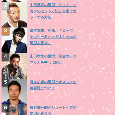
中田英寿の髪型、ソフトモヒ
カンのセット方法と自宅でカ
ットする方法
成宮寛貴、相棒、ドロップ、
ヤンキー君とメガネちゃんの
髪型を紹介。
山田孝之の髪型、闇金ウシジ
マくんを中心に紹介。
長友佑都の髪型とオススメの
美容院について
柿谷曜一朗のショートヘアの
髪型の作り方