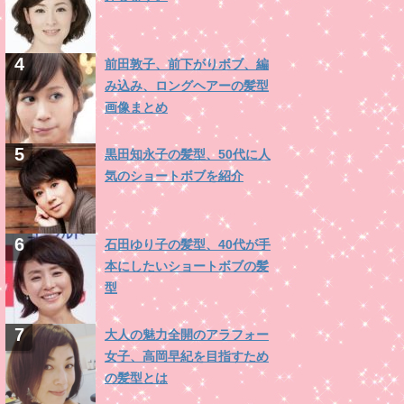
前田敦子、前下がりボブ、編
み込み、ロングヘアーの髪型
画像まとめ
黒田知永子の髪型、50代に人
気のショートボブを紹介
石田ゆり子の髪型、40代が手
本にしたいショートボブの髪
型
大人の魅力全開のアラフォー
女子、高岡早紀を目指すため
の髪型とは