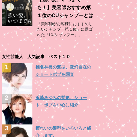
も！】美容師おすすめ第
１位のCUシャンプーとは
「美容師がお客様におすすめし
たいシャンプー第１位」に選ば
れた「CUシャンプー」。 ...
女性芸能人 人気記事 ベスト１０
椎名林檎の髪型、変幻自在の
ショートボブを調査
浜崎あゆみの髪形、ショー
ト・ボブを中心に紹介
檀れいの髪型をいろいろと紹
介します。