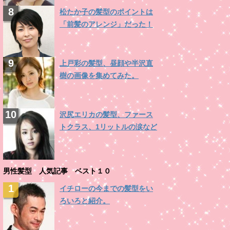
松たか子の髪型のポイントは
「前髪のアレンジ」だった！
上戸彩の髪型、昼顔や半沢直
樹の画像を集めてみた。
沢尻エリカの髪型、ファース
トクラス、1リットルの涙など
男性髪型 人気記事 ベスト１０
イチローの今までの髪型をい
ろいろと紹介。