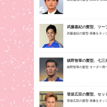
武藤嘉紀の髪型、ツー
武藤嘉紀の髪型 画像をタップ
槙野智章の髪型、七三
槙野智章の髪型 オーダー用ヘ
登坂広臣の髪型、セッ
登坂広臣の髪型 画像をタップ