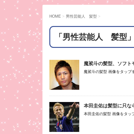
HOME
>
男性芸能人 髪型
>
「男性芸能人 髪型」
魔裟斗の髪型、ソフト
魔裟斗の髪型 画像をタップす
本田圭佑は髪型に只な
本田圭佑の髪型 画像をタップ