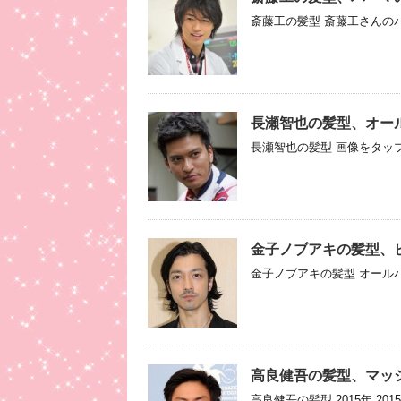
斎藤工の髪型 斎藤工さんのパ
長瀬智也の髪型、オー
長瀬智也の髪型 画像をタップ
金子ノブアキの髪型、
金子ノブアキの髪型 オールバ
高良健吾の髪型、マッ
高良健吾の髪型 2015年 20